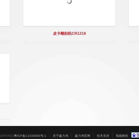
皮卡雕刻机CR1218
ESERVRED
粤ICP备11033060号-1
关于鑫力鸿
鑫力鸿官网
技术支持
视频教程