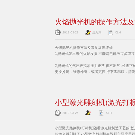
火焰抛光机的操作方法及
2013-03-28
鑫力鸿
XLH
火焰抛光机操作方法及常见故障维修
1,抛光机发出来的火焰发黄,可能是电解液过多或过
2,抛光机的气压表指示压力正常 但不出气 .检查
更换抢嘴，维修枪身，或者更换 拧下酒精罐，清
小型激光雕刻机(激光打
2013-03-25
XLH
小型激光雕刻机(打标机)随着激光机制造工艺的改
的激光雕刻机了,小型激光雕刻机在深圳主要应用行