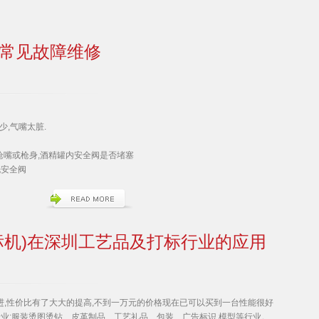
常见故障维修
少,气嘴太脏.
下枪嘴或枪身,酒精罐内安全阀是否堵塞
洗安全阀
标机)在深圳工艺品及打标行业的应用
进,性价比有了大大的提高,不到一万元的价格现在已可以买到一台性能很好
业:服装烫图烫钻、皮革制品、工艺礼品、包装、广告标识,模型等行业。