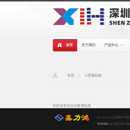
首页
关于我们
产品中心
首页
小型雕刻机
此栏目暂无任何新增信息
(C) 2012 ALLRIGHT R
联系我们
皮卡刻字机,电