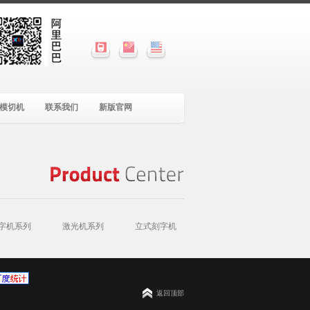
模切机
联系我们
新版官网
Product
Center
字机系列
激光机系列
立式刻字机
返回顶部