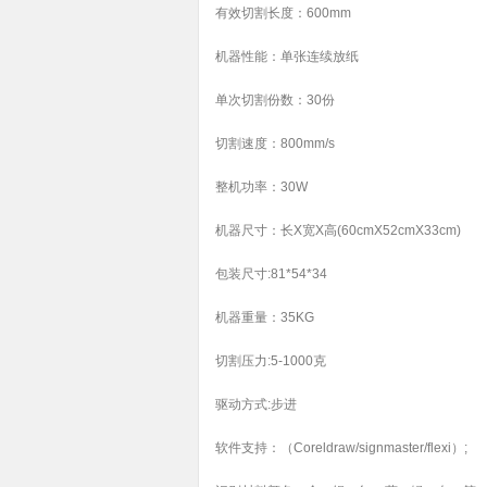
有效切割长度：600mm
机器性能：单张连续放纸
单次切割份数：30份
切割速度：800mm/s
整机功率：30W
机器尺寸：长X宽X高(60cmX52cmX33cm)
包装尺寸:81*54*34
机器重量：35KG
切割压力:5-1000克
驱动方式:步进
软件支持：（Coreldraw/signmaster/flexi）;