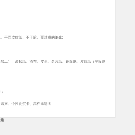
；
、平面皮纹纸、不干胶、覆过膜的纸张;
品加工）、装帧纸、漆布、皮革、名片纸、铜版纸、皮纹纸（平板皮
等；
、请柬、个性化贺卡、高档邀请函
兴趣