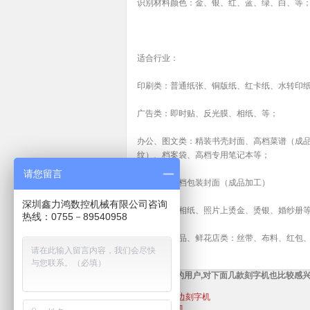
识别材料颜色：金、银、红、蓝、绿、白、等
适合行业：
印刷类：普通纸张、铜版纸、红卡纸、水转印纸
广告类：即时贴、反光膜、相纸、等；
办公、图文类：精装书壳封面、高档菜谱（成
纹）、档案袋、高档专用笔记本等；
请您留言
包装类：高档包装封面（成品加工）
深圳鑫力鸿数控机械有限公司咨询
影楼行业：相纸、照片上烫金、烫银、婚纱册
热线：0755－89540958
礼品、工艺品、鲜花店类：丝带、布料、红包
查看了本产品的用户,对下面几款刻字机也比较感
酷刻TN24A巡边刻字机
酷刻数码模切机