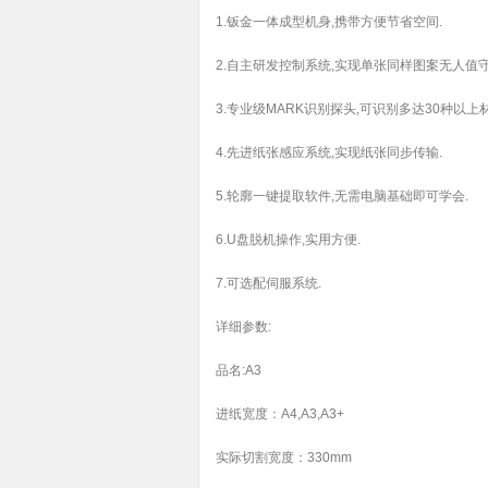
1.钣金一体成型机身,携带方便节省空间.
2.自主研发控制系统,实现单张同样图案无人值守
3.专业级MARK识别探头,可识别多达30种以上材
4.先进纸张感应系统,实现纸张同步传输.
5.轮廓一键提取软件,无需电脑基础即可学会.
6.U盘脱机操作,实用方便.
7.可选配伺服系统.
详细参数:
品名:A3
进纸宽度：A4,A3,A3+
实际切割宽度：330mm