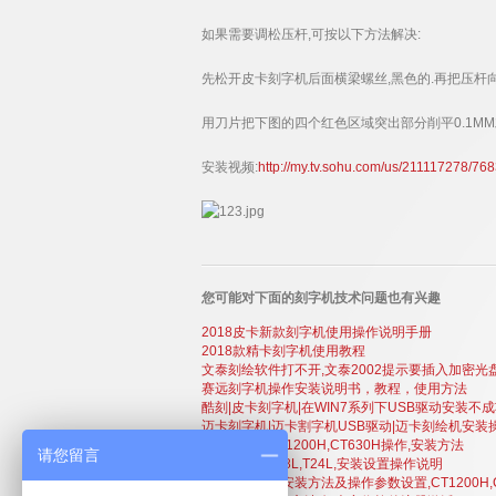
如果需要调松压杆,可按以下方法解决:
先松开皮卡刻字机后面横梁螺丝,黑色的.再把压杆
用刀片把下图的四个红色区域突出部分削平0.1MM
安装视频:
http://my.tv.sohu.com/us/211117278/76
您可能对下面的刻字机技术问题也有兴趣
2018皮卡新款刻字机使用操作说明手册
2018款精卡刻字机使用教程
文泰刻绘软件打不开,文泰2002提示要插入加密光
赛远刻字机操作安装说明书，教程，使用方法
酷刻|皮卡刻字机|在WIN7系列下USB驱动安装不
迈卡刻字机|迈卡割字机USB驱动|迈卡刻绘机安装
皮卡刻字机CT1200H,CT630H操作,安装方法
请您留言
酷刻刻字机T48L,T24L,安装设置操作说明
精卡刻字机的安装方法及操作参数设置,CT1200H,C